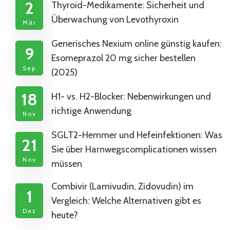
2
Thyroid-Medikamente: Sicherheit und
Überwachung von Levothyroxin
Mär
Generisches Nexium online günstig kaufen:
9
Esomeprazol 20 mg sicher bestellen
Sep
(2025)
18
H1- vs. H2-Blocker: Nebenwirkungen und
richtige Anwendung
Nov
SGLT2-Hemmer und Hefeinfektionen: Was
21
Sie über Harnwegscomplicationen wissen
Nov
müssen
Combivir (Lamivudin, Zidovudin) im
1
Vergleich: Welche Alternativen gibt es
Dez
heute?