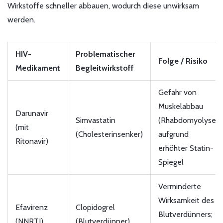
Wirkstoffe schneller abbauen, wodurch diese unwirksam
werden.
HIV-
Problematischer
Folge / Risiko
Medikament
Begleitwirkstoff
Gefahr von
Muskelabbau
Darunavir
Simvastatin
(Rhabdomyolyse)
(mit
(Cholesterinsenker)
aufgrund
Ritonavir)
erhöhter Statin-
Spiegel
Verminderte
Wirksamkeit des
Efavirenz
Clopidogrel
Blutverdünners;
(NNRTI)
(Blutverdünner)