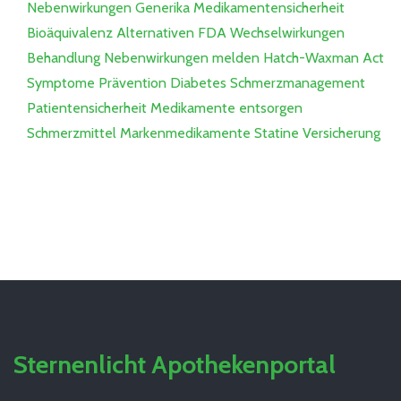
Nebenwirkungen
Generika
Medikamentensicherheit
Bioäquivalenz
Alternativen
FDA
Wechselwirkungen
Behandlung
Nebenwirkungen melden
Hatch-Waxman Act
Symptome
Prävention
Diabetes
Schmerzmanagement
Patientensicherheit
Medikamente entsorgen
Schmerzmittel
Markenmedikamente
Statine
Versicherung
Sternenlicht Apothekenportal