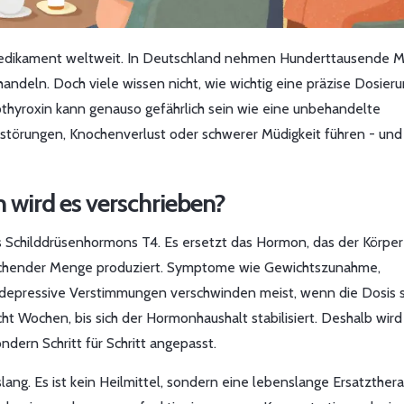
 Medikament weltweit. In Deutschland nehmen Hunderttausende 
ehandeln. Doch viele wissen nicht, wie wichtig eine präzise Dosier
vothyroxin kann genauso gefährlich sein wie eine unbehandelte
störungen, Knochenverlust oder schwerer Müdigkeit führen - und
 wird es verschrieben?
es Schilddrüsenhormons T4. Es ersetzt das Hormon, das der Körper
reichender Menge produziert. Symptome wie Gewichtszunahme,
r depressive Verstimmungen verschwinden meist, wenn die Dosis 
acht Wochen, bis sich der Hormonhaushalt stabilisiert. Deshalb wird
ndern Schritt für Schritt angepasst.
g. Es ist kein Heilmittel, sondern eine lebenslange Ersatzthera