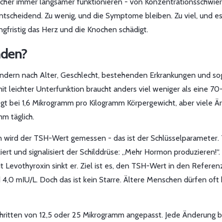
her immer langsamer funktionieren - von Konzentrationsschwier
 entscheidend. Zu wenig, und die Symptome bleiben. Zu viel, und e
ngfristig das Herz und die Knochen schädigt.
nden?
sondern nach Alter, Geschlecht, bestehenden Erkrankungen und so
leichter Unterfunktion braucht anders viel weniger als eine 70-
gt bei 1,6 Mikrogramm pro Kilogramm Körpergewicht, aber viele Ä
m täglich.
n wird der TSH-Wert gemessen - das ist der Schlüsselparameter.
rt und signalisiert der Schilddrüse: „Mehr Hormon produzieren!“.
t Levothyroxin sinkt er. Ziel ist es, den TSH-Wert in den Referen
4,0 mIU/L. Doch das ist kein Starre. Ältere Menschen dürfen oft
chritten von 12,5 oder 25 Mikrogramm angepasst. Jede Änderung b