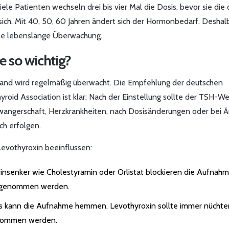
Viele Patienten wechseln drei bis vier Mal die Dosis, bevor sie die
ch. Mit 40, 50, 60 Jahren ändert sich der Hormonbedarf. Deshal
ne lebenslange Überwachung.
 so wichtig?
hland wird regelmäßig überwacht. Die Empfehlung der deutschen
roid Association ist klar: Nach der Einstellung sollte der TSH-Wer
hwangerschaft, Herzkrankheiten, nach Dosisänderungen oder bei 
h erfolgen.
Levothyroxin beeinflussen:
rinsenker wie Cholestyramin oder Orlistat blockieren die Aufnahm
ingenommen werden.
lles kann die Aufnahme hemmen. Levothyroxin sollte immer nüchte
enommen werden.