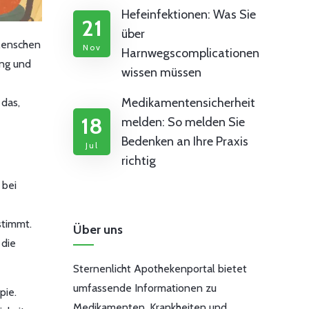
Hefeinfektionen: Was Sie
21
über
Menschen
Nov
Harnwegscomplicationen
ung und
wissen müssen
Medikamentensicherheit
 das,
18
melden: So melden Sie
Bedenken an Ihre Praxis
Jul
richtig
 bei
stimmt.
Über uns
 die
Sternenlicht Apothekenportal bietet
umfassende Informationen zu
pie.
Medikamenten, Krankheiten und