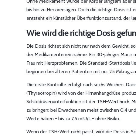
Ohne Medikament würde der Körper langsam aber sic
bis hin zu Herzversagen. Doch die richtige Dosis ist
entsteht ein künstlicher Überfunktionzustand, der la
Wie wird die richtige Dosis gefu
Die Dosis richtet sich nicht nur nach dem Gewicht, 
der Medikamenteneinnahme. Ein 30-jähriger Mann mit 
Frau mit Herzproblemen. Die Standard-Startdosis lie
beginnen bei älteren Patienten mit nur 25 Mikrogram
Die erste Kontrolle erfolgt nach sechs Wochen. Dan
(Thyreotropin) wird von der Hirnanhangdrüse produzie
Schilddrüsenunterfunktion ist der TSH-Wert hoch. Mi
zu bringen: bei Erwachsenen meist zwischen 0,4 und 
Werte haben - bis zu 7,5 mIU/L - ohne Risiko.
Wenn der TSH-Wert nicht passt, wird die Dosis in S