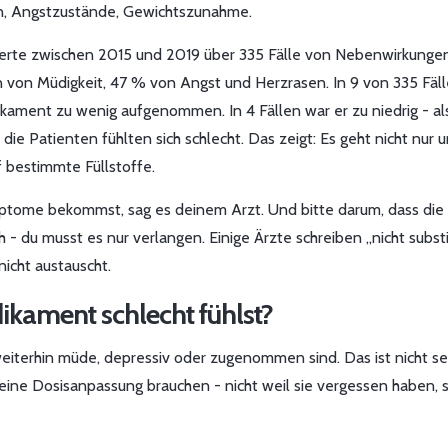
en, Angstzustände, Gewichtszunahme.
rte zwischen 2015 und 2019 über 335 Fälle von Nebenwirkunge
 von Müdigkeit, 47 % von Angst und Herzrasen. In 9 von 335 Fäl
ament zu wenig aufgenommen. In 4 Fällen war er zu niedrig - als
die Patienten fühlten sich schlecht. Das zeigt: Es geht nicht nur
 bestimmte Füllstoffe.
tome bekommst, sag es deinem Arzt. Und bitte darum, dass die
 - du musst es nur verlangen. Einige Ärzte schreiben „nicht substi
icht austauscht.
ikament schlecht fühlst?
eiterhin müde, depressiv oder zugenommen sind. Das ist nicht se
 eine Dosisanpassung brauchen - nicht weil sie vergessen haben,