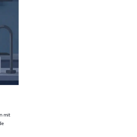
n mit
de