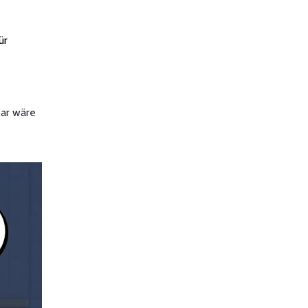
ür
bar wäre