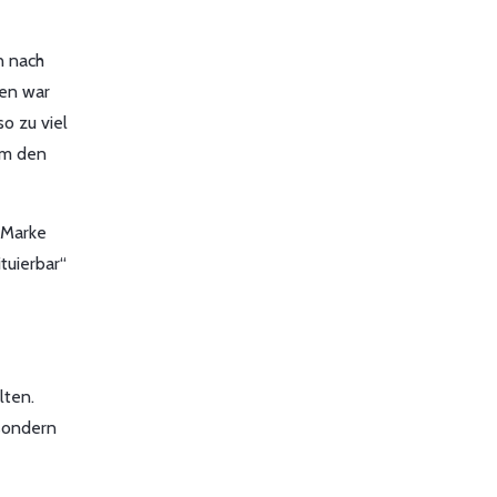
n nach
len war
o zu viel
 um den
 Marke
tuierbar“
lten.
 sondern