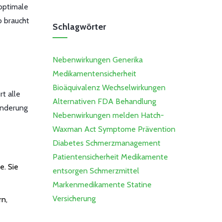
 optimale
b braucht
Schlagwörter
Nebenwirkungen
Generika
Medikamentensicherheit
Bioäquivalenz
Wechselwirkungen
t alle
Alternativen
FDA
Behandlung
Änderung
Nebenwirkungen melden
Hatch-
Waxman Act
Symptome
Prävention
Diabetes
Schmerzmanagement
Patientensicherheit
Medikamente
e. Sie
entsorgen
Schmerzmittel
Markenmedikamente
Statine
Versicherung
rn,