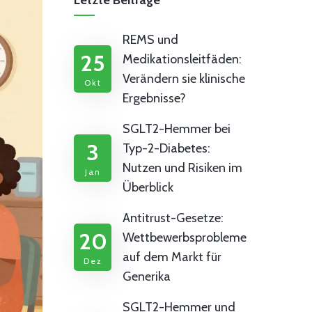
Letzte Beiträge
REMS und
25
Medikationsleitfäden:
Verändern sie klinische
Okt
Ergebnisse?
SGLT2-Hemmer bei
3
Typ-2-Diabetes:
Nutzen und Risiken im
Jan
Überblick
Antitrust-Gesetze:
20
Wettbewerbsprobleme
auf dem Markt für
Dez
Generika
SGLT2-Hemmer und