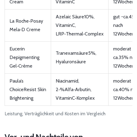
Cream
VitaminC
12Wochen
Azelaic Säure10%,
gut -ca.45
La Roche‑Posay
VitaminC,
nach
Mela‑D Creme
LRP‑Thermal‑Complex
12Wochen
Eucerin
moderat -
Tranexamsäure5%,
Depigmenting
ca.35% na
Hyaluronsäure
Gel‑Crème
12Wochen
Paula’s
Niacinamid,
moderat -
ChoiceResist Skin
2‑%Alfa‑Arbutin,
ca.40% na
Brightening
VitaminC‑Komplex
12Wochen
Leistung, Verträglichkeit und Kosten im Vergleich