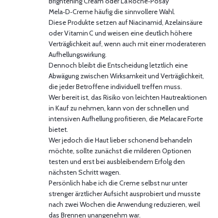
Brightening Cream oder La Roche‑Posay
Mela‑D‑Creme häufig die sinnvollere Wahl.
Diese Produkte setzen auf Niacinamid, Azelainsäure
oder Vitamin C und weisen eine deutlich höhere
Verträglichkeit auf, wenn auch mit einer moderateren
Aufhellungswirkung.
Dennoch bleibt die Entscheidung letztlich eine
Abwägung zwischen Wirksamkeit und Verträglichkeit,
die jeder Betroffene individuell treffen muss.
Wer bereit ist, das Risiko von leichten Hautreaktionen
in Kauf zu nehmen, kann von der schnellen und
intensiven Aufhellung profitieren, die Melacare Forte
bietet.
Wer jedoch die Haut lieber schonend behandeln
möchte, sollte zunächst die milderen Optionen
testen und erst bei ausbleibendem Erfolg den
nächsten Schritt wagen.
Persönlich habe ich die Creme selbst nur unter
strenger ärztlicher Aufsicht ausprobiert und musste
nach zwei Wochen die Anwendung reduzieren, weil
das Brennen unangenehm war.