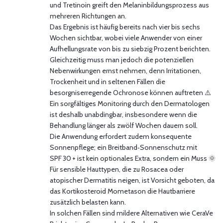
und Tretinoin greift den Melaninbildungsprozess aus
mehreren Richtungen an.
Das Ergebnis ist häufig bereits nach vier bis sechs
Wochen sichtbar, wobei viele Anwender von einer
Aufhellungsrate von bis zu siebzig Prozent berichten.
Gleichzeitig muss man jedoch die potenziellen
Nebenwirkungen ernst nehmen, denn Irritationen,
Trockenheit und in seltenen Fällen die
besorgniserregende Ochronose können auftreten ⚠️
Ein sorgfältiges Monitoring durch den Dermatologen
ist deshalb unabdingbar, insbesondere wenn die
Behandlung länger als zwölf Wochen dauern soll.
Die Anwendung erfordert zudem konsequente
Sonnenpflege; ein Breitband‑Sonnenschutz mit
SPF 30 + ist kein optionales Extra, sondern ein Muss 🌞
Für sensible Hauttypen, die zu Rosacea oder
atopischer Dermatitis neigen, ist Vorsicht geboten, da
das Kortikosteroid Mometason die Hautbarriere
zusätzlich belasten kann.
In solchen Fällen sind mildere Alternativen wie CeraVe