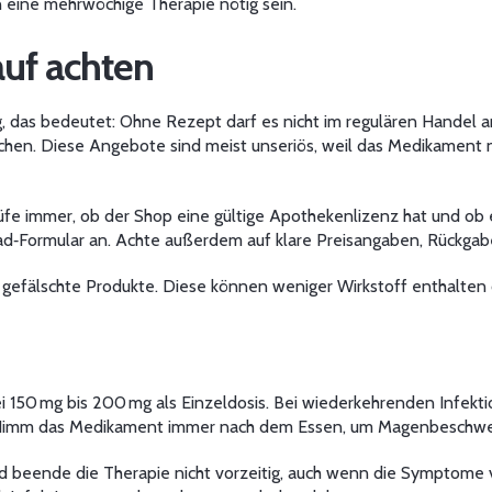
n eine mehrwöchige Therapie nötig sein.
auf achten
tig, das bedeutet: Ohne Rezept darf es nicht im regulären Hande
hen. Diese Angebote sind meist unseriös, weil das Medikament n
üfe immer, ob der Shop eine gültige Apothekenlizenz hat und ob e
ad‑Formular an. Achte außerdem auf klare Preisangaben, Rückga
d gefälschte Produkte. Diese können weniger Wirkstoff enthalten
 bei 150 mg bis 200 mg als Einzeldosis. Bei wiederkehrenden Infekt
 Nimm das Medikament immer nach dem Essen, um Magenbeschwer
nd beende die Therapie nicht vorzeitig, auch wenn die Symptome