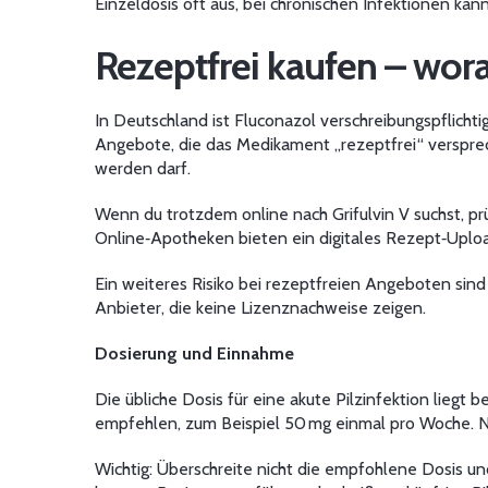
Einzeldosis oft aus, bei chronischen Infektionen kan
Rezeptfrei kaufen – wor
In Deutschland ist Fluconazol verschreibungspflich
Angebote, die das Medikament „rezeptfrei“ versprec
werden darf.
Wenn du trotzdem online nach Grifulvin V suchst, pr
Online‑Apotheken bieten ein digitales Rezept‑Uplo
Ein weiteres Risiko bei rezeptfreien Angeboten sin
Anbieter, die keine Lizenznachweise zeigen.
Dosierung und Einnahme
Die übliche Dosis für eine akute Pilzinfektion liegt
empfehlen, zum Beispiel 50 mg einmal pro Woche.
Wichtig: Überschreite nicht die empfohlene Dosis u