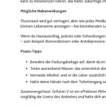
kann zu Resistenzen führen, das heißt, zukünftige 
Mögliche Nebenwirkungen
Fluconazol wird gut vertragen, aber wie jedes Medi
können Leberwerte ansteigen – bei bestehenden Le
Wenn du Hautausschlag, Juckreiz oder Schwellungen
– zum Beispiel Blutverdünnern oder Antidepressiva –
Praxis‑Tipps
Bewahre die Packungsbeilage auf, damit du im 
Trinke ausreichend Wasser, das unterstützt di
Vermeide Alkohol, weil er die Leber zusätzlich 
Halte deine Hände nach dem Toilettengang sau
Zusammengefasst: Grifulvin V ist ein effektives Mitt
sorgfältig die Lizenz des Anbieters und halte dich 