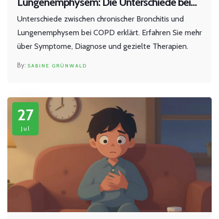
Lungenemphysem: Die Unterschiede bei
COPD verstehen
Unterschiede zwischen chronischer Bronchitis und
Lungenemphysem bei COPD erklärt. Erfahren Sie mehr
über Symptome, Diagnose und gezielte Therapien.
SABINE GRÜNWALD
27
Jul