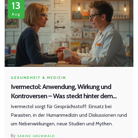
13
Aug
GESUNDHEIT & MEDIZIN
Ivermectol: Anwendung, Wirkung und
Kontroversen – Was steckt hinter dem
Medikament?
Ivermectol sorgt für Gesprächsstoff: Einsatz bei
Parasiten, in der Humanmedizin und Diskussionen rund
um Nebenwirkungen, neue Studien und Mythen.
SABINE GRÜNWALD