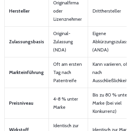
Originalfirma
Hersteller
oder
Dritthersteller
Lizenznehmer
Original-
Eigene
Zulassungsbasis
Zulassung
Abkürzungszulassu
(NDA)
(ANDA)
Oft am ersten
Kann variieren, oft
Markteinführung
Tag nach
nach
Patentreife
Ausschließlichkeitsf
Bis zu 80 % unter
4-8 % unter
Preisniveau
Marke (bei viel
Marke
Konkurrenz)
Identisch zur
Wirkstoff
Identisch zur Mark