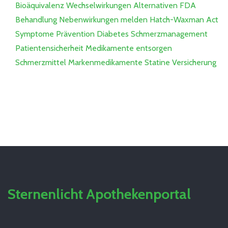
Bioäquivalenz
Wechselwirkungen
Alternativen
FDA
Behandlung
Nebenwirkungen melden
Hatch-Waxman Act
Symptome
Prävention
Diabetes
Schmerzmanagement
Patientensicherheit
Medikamente entsorgen
Schmerzmittel
Markenmedikamente
Statine
Versicherung
Sternenlicht Apothekenportal