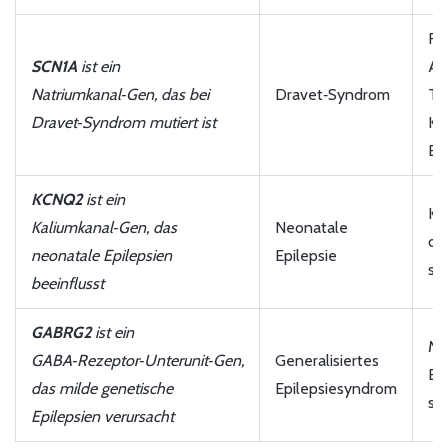
Fi
SCN1A
ist ein
An
Natriumkanal‑Gen, das bei
Dravet‑Syndrom
To
Dravet‑Syndrom mutiert ist
Kr
En
KCNQ2
ist ein
Kr
Kaliumkanal‑Gen, das
Neonatale
de
neonatale Epilepsien
Epilepsie
sp
beeinflusst
GABRG2
ist ein
My
GABA‑Rezeptor‑Unterunit‑Gen,
Generalisiertes
Bi
das milde genetische
Epilepsiesyndrom
se
Epilepsien verursacht